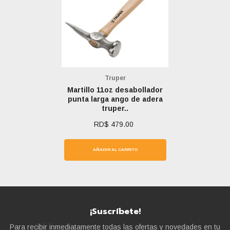
Marca:
Truper
Martillo 11oz desabollador
punta larga ango de adera
truper..
RD$ 479.00
AÑADIR AL CARRITO
¡Suscríbete!
Para recibir inmediatamente todas las ofertas y novedades en tu