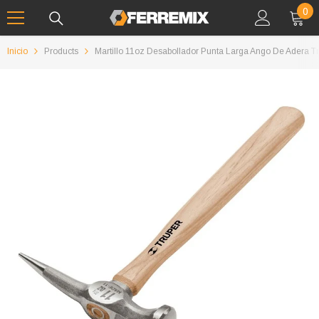
IR AL CONTENIDO
0
0
art
Inicio
Products
Martillo 11oz Desabollador Punta Larga Ango De Adera Tr