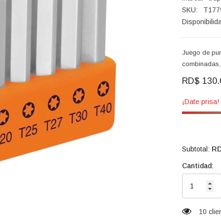
SKU:
T177
Disponibilid
Juego de pun
combinadas, 2
RD$ 130.
¡Date prisa
RD
Subtotal:
Cantidad:
11 cli