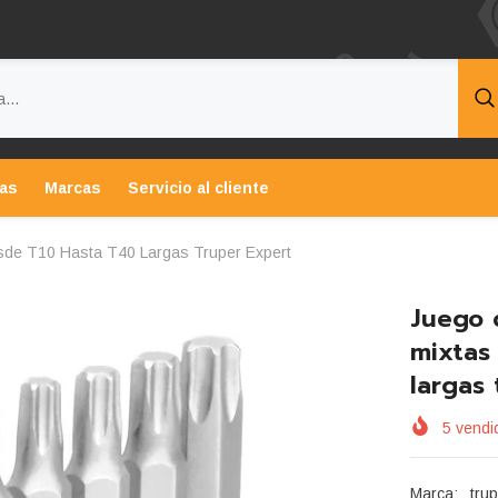
tas
Marcas
Servicio al cliente
sde T10 Hasta T40 Largas Truper Expert
Juego 
mixtas
largas
5
vendid
Marca:
tru