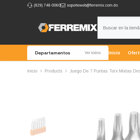
IR AL CONTENIDO
(829) 748-0060
soporteweb@ferremix.com.do
Departamentos
Inicio
Ofer
Ver todos
Inicio
Products
Juego De 7 Puntas Torx Mixtas De