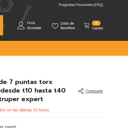
Preguntas Frecuentes (FAQ)
Hola
0
0
Lista de
artículos
Acceder
favoritos
Carrito
de 7 puntas torx
 desde t10 hasta t40
Compartir
 truper expert
os en las últimas
25
horas
per expert