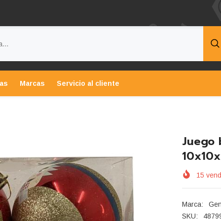
tas
Marcas
Servicio al cliente
Juego 
10x10
15
vend
Marca:
Gen
SKU:
4879