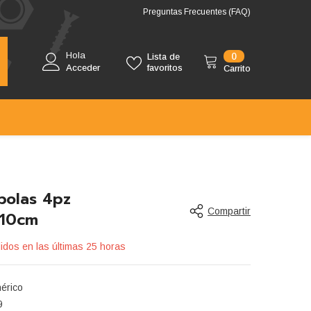
Preguntas Frecuentes (FAQ)
Hola
0
0
Lista de
artículos
Acceder
favoritos
Carrito
bolas 4pz
Compartir
x10cm
idos en las últimas
25
horas
érico
9