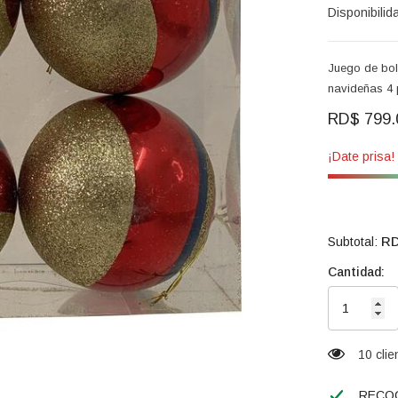
Disponibilid
Juego de bol
navideñas 4
RD$ 799.
¡Date prisa!
RD
Subtotal:
Cantidad:
165 cl
RECOG