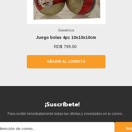
Marca:
Genérico
Juego bolas 4pz 10x10x10cm
RD$ 799.00
AÑADIR AL CARRITO
¡Suscríbete!
Para recibir inmediatamente todas las ofertas y novedades en tu correo...
dirección de correo...
Sus