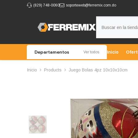
IR AL CONTENIDO
(829) 748-0060
soporteweb@ferremix.com.do
Departamentos
Inicio
Ofer
Ver todos
Inicio
Products
Juego Bolas 4pz 10x10x10cm