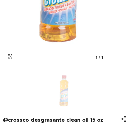
1
/
1
@crossco desgrasante clean oil 15 oz