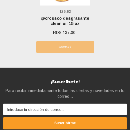
Marca:
136.62
@crossco desgrasante
clean oil 15 oz
RD$ 137.00
AGOTADO
¡Suscríbete!
Para recibir inmediatamente todas las ofertas y novedades en tu
correo...
Introduce tu dirección de correo...
Suscribirme