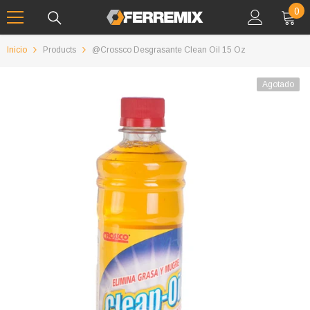
IR AL CONTENIDO
0
0
art
Inicio
Products
@crossco Desgrasante Clean Oil 15 Oz
Agotado