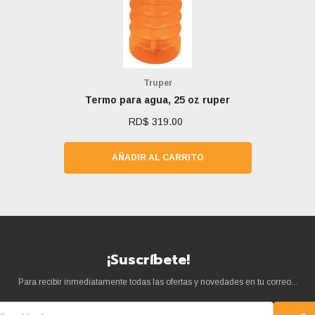
Marca:
Truper
Termo para agua, 25 oz ruper
RD$ 319.00
AÑADIR AL CARRITO
¡Suscríbete!
Para recibir inmediatamente todas las ofertas y novedades en tu correo...