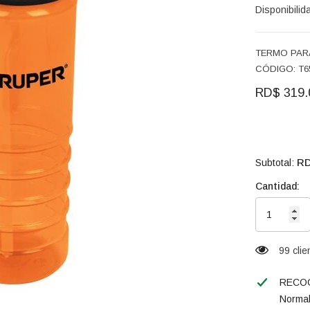
Disponibilid
TERMO PARA
CÓDIGO: T65
RD$ 319.
RD
Subtotal:
Cantidad:
99 cli
RECOG
Normal