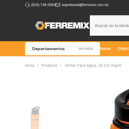
IR AL CONTENIDO
(829) 748-0060
soporteweb@ferremix.com.do
Departamentos
Inicio
Ofer
Ver todos
Inicio
Products
Termo Para Agua, 25 Oz Ruper