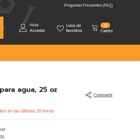
Preguntas Frecuentes (FAQ)
Hola
0
0
Lista de
artículos
Acceder
favoritos
Carrito
para agua, 25 oz
Compartir
os en las últimas
20
horas
per
30