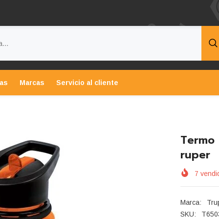
tas
Marcas
Servicio al cliente
Termo 
ruper
7
vendid
Marca:
Tru
SKU:
T650